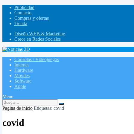
Publicidad
Contacto
Compras y ofertas
Tienda
Diseño WEB & Marketing
Crece en Redes Sociales
Consolas / Videojuegos
Internet
Hardware
Moviles
Software
Apple
Menu
Pagina de inicio
Etiquetas: covid
covid