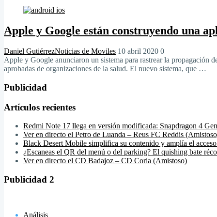
Apple y Google están construyendo una apl
Daniel Gutiérrez
Noticias de Moviles
10 abril 2020
0
Apple y Google anunciaron un sistema para rastrear la propagación d
aprobadas de organizaciones de la salud. El nuevo sistema, que …
Publicidad
Artículos recientes
Redmi Note 17 llega en versión modificada: Snapdragon 4 Gen
Ver en directo el Petro de Luanda – Reus FC Reddis (Amistoso
Black Desert Mobile simplifica su contenido y amplía el acceso
¿Escaneas el QR del menú o del parking? El quishing bate réco
Ver en directo el CD Badajoz – CD Coria (Amistoso)
Publicidad 2
Análisis