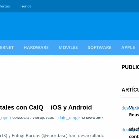
fertas
Tienda
TERNET
HARDWARE
MOVILES
SOFTWARE
APPLE
PUBLI
ARTÍC
tales con CalQ – iOS y Android –
Ver 
Reus
CONSOLAS / VIDEOJUEGOS
12 MAYO 2014
Blac
rtS) y Eulogi Bordas (@ebordasc) han desarrollado
cont