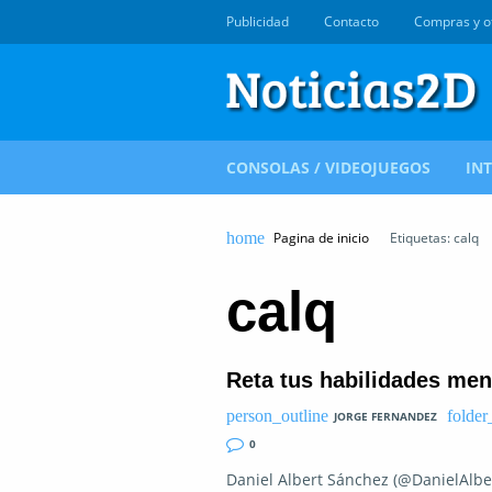
Publicidad
Contacto
Compras y o
CONSOLAS / VIDEOJUEGOS
IN
Pagina de inicio
Etiquetas: calq
calq
Reta tus habilidades men
JORGE FERNANDEZ
0
Daniel Albert Sánchez (@DanielAlbe