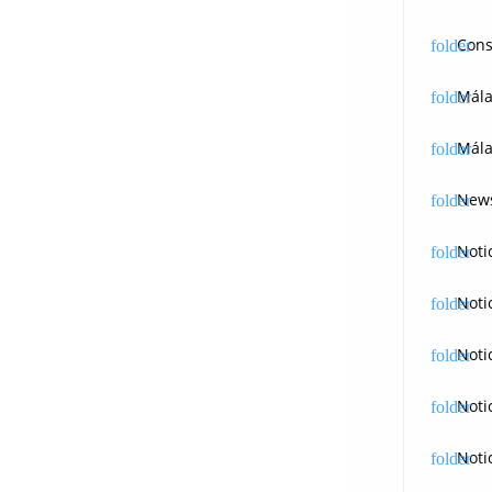
Cons
Mál
Mála
News
Noti
Noti
Noti
Noti
Noti