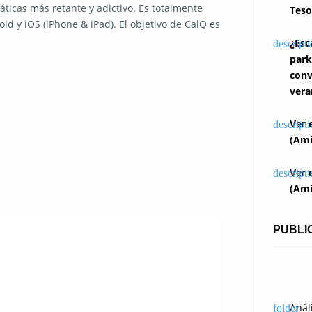
áticas más retante y adictivo. Es totalmente
Teso
id y iOS (iPhone & iPad). El objetivo de CalQ es
¿Esc
park
conv
vera
Ver 
(Ami
Ver 
(Ami
PUBLI
Anál