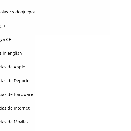
olas / Videojuegos
aga
ga CF
 in english
cias de Apple
cias de Deporte
cias de Hardware
cias de Internet
cias de Moviles