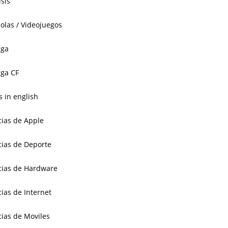
isis
olas / Videojuegos
aga
ga CF
 in english
cias de Apple
cias de Deporte
cias de Hardware
cias de Internet
cias de Moviles