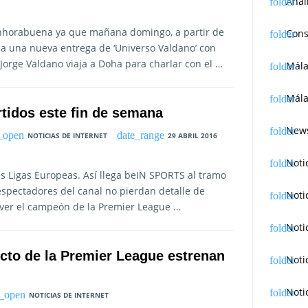
Anál
 enhorabuena ya que mañana domingo, a partir de
Cons
na una nueva entrega de ‘Universo Valdano’ con
orge Valdano viaja a Doha para charlar con el …
Mál
Mála
rtidos este fin de semana
News
NOTICIAS DE INTERNET
29 ABRIL 2016
Noti
es Ligas Europeas. Así llega beIN SPORTS al tramo
espectadores del canal no pierdan detalle de
Noti
ver el campeón de la Premier League …
Noti
ecto de la Premier League estrenan
Noti
Noti
NOTICIAS DE INTERNET