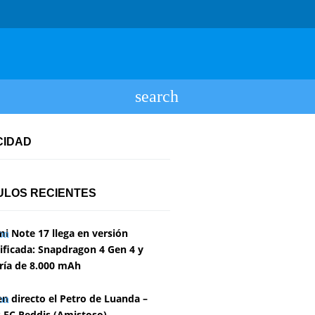
CIDAD
ULOS RECIENTES
i Note 17 llega en versión
ficada: Snapdragon 4 Gen 4 y
ría de 8.000 mAh
en directo el Petro de Luanda –
 FC Reddis (Amistoso)