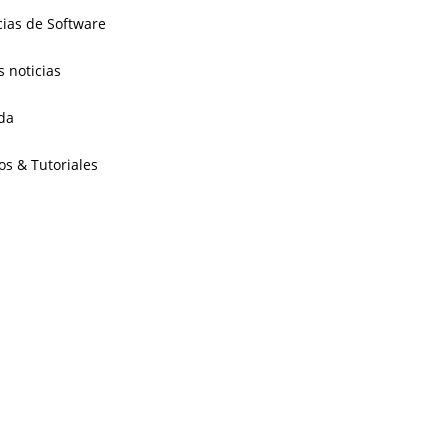
cias de Software
s noticias
da
os & Tutoriales