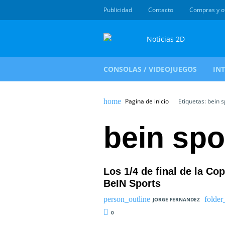
Publicidad
Contacto
Compras y o
CONSOLAS / VIDEOJUEGOS
IN
Pagina de inicio
Etiquetas: bein s
bein spo
Los 1/4 de final de la Co
BeIN Sports
JORGE FERNANDEZ
0