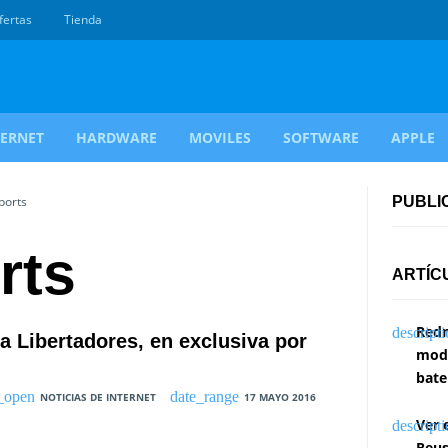
fertas
Tienda
TERNET
HARDWARE
MOVILES
SOFTWARE
APPLE
ports
PUBLI
rts
ARTÍC
Redm
pa Libertadores, en exclusiva por
modi
bate
NOTICIAS DE INTERNET
17 MAYO 2016
Ver 
Reus