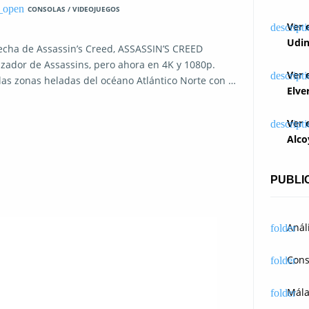
CONSOLAS / VIDEOJUEGOS
Ver 
Udin
fecha de Assassin’s Creed, ASSASSIN’S CREED
ador de Assassins, pero ahora en 4K y 1080p.
Ver 
las zonas heladas del océano Atlántico Norte con …
Elve
Ver 
Alco
PUBLI
Anál
Cons
Mál