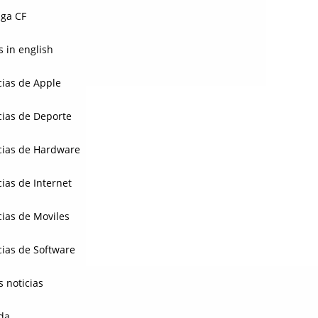
ga CF
 in english
cias de Apple
cias de Deporte
cias de Hardware
cias de Internet
cias de Moviles
cias de Software
s noticias
da