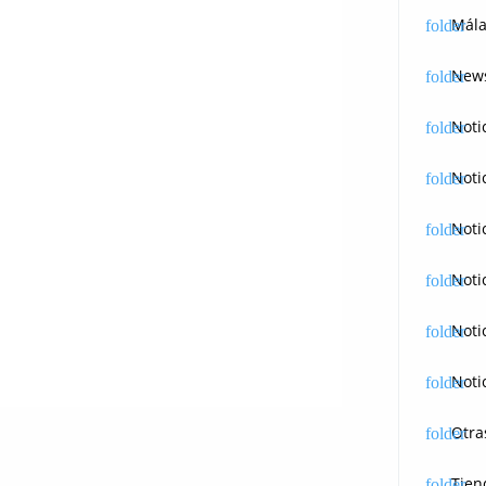
Mála
News
Noti
Noti
Noti
Noti
Noti
Noti
Otra
Tien