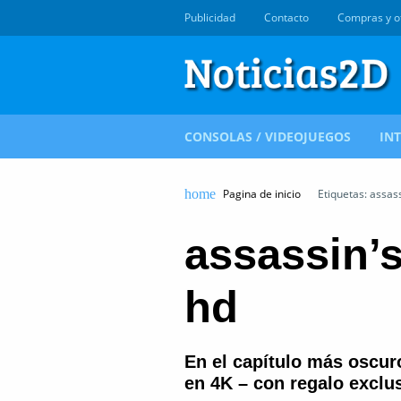
Publicidad
Contacto
Compras y o
CONSOLAS / VIDEOJUEGOS
IN
Pagina de inicio
Etiquetas: assas
assassin’
hd
En el capítulo más oscur
en 4K – con regalo excl