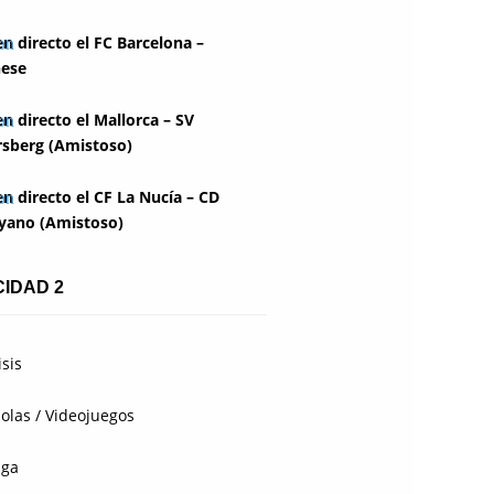
en directo el FC Barcelona –
ese
en directo el Mallorca – SV
rsberg (Amistoso)
en directo el CF La Nucía – CD
yano (Amistoso)
CIDAD 2
isis
olas / Videojuegos
aga