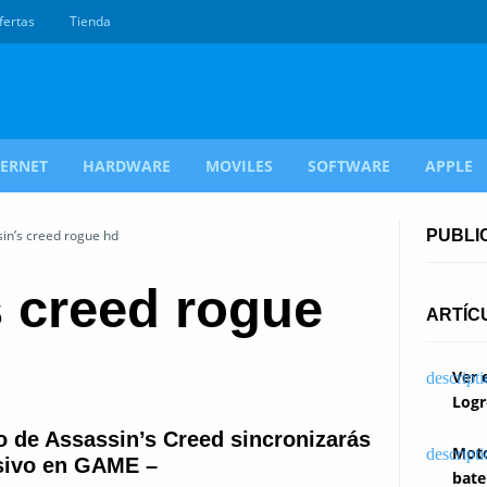
fertas
Tienda
TERNET
HARDWARE
MOVILES
SOFTWARE
APPLE
sin’s creed rogue hd
PUBLI
s creed rogue
ARTÍC
Ver 
Logr
o de Assassin’s Creed sincronizarás
Moto
usivo en GAME –
bate