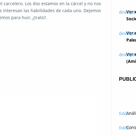
el carcelero. Los dos estamos en la cárcel y no nos
os interesan las habilidades de cada uno. Dejemos
Ver 
emos para huir, ¿trato?.
Soci
Ver 
Pale
Ver 
(Ami
PUBLI
Anál
Cons