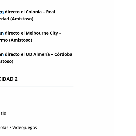
en directo el Colonia – Real
edad (Amistoso)
en directo el Melbourne City –
rmo (Amistoso)
en directo el UD Almería – Córdoba
stoso)
CIDAD 2
isis
olas / Videojuegos