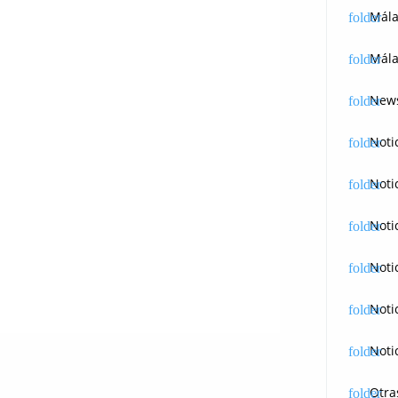
Mál
Mála
News
Noti
Noti
Noti
Noti
Noti
Noti
Otra