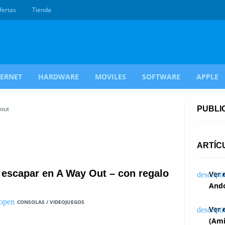
fertas
Tienda
TERNET
HARDWARE
MOVILES
SOFTWARE
APPLE
 out
PUBLI
ARTÍC
 escapar en A Way Out – con regalo
Ver 
Ando
CONSOLAS / VIDEOJUEGOS
Ver 
(Ami