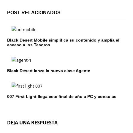
i
POST RELACIONADOS
ó
n
Black Desert Mobile simplifica su contenido y amplía el
d
acceso a los Tesoros
e
e
Black Desert lanza la nueva clase Agente
n
t
007 First Light llega este final de año a PC y consolas
r
a
d
DEJA UNA RESPUESTA