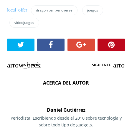
dragon ball xenoverse
juegos
videojuegos
N
ANTERIOR
SIGUIENTE
a
ACERCA DEL AUTOR
v
e
g
Daniel Gutiérrez
a
Periodista. Escribiendo desde el 2010 sobre tecnología y
sobre todo tipo de gadgets.
c