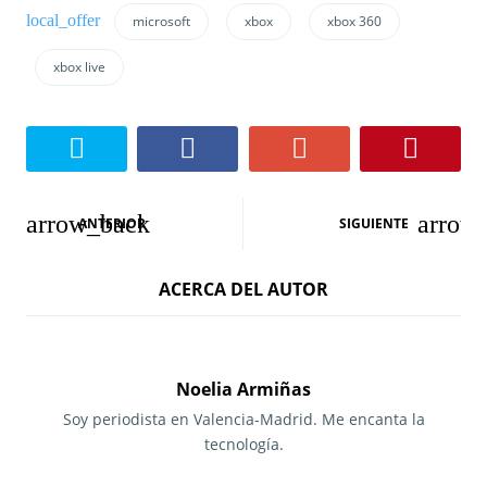
microsoft
xbox
xbox 360
xbox live
N
ANTERIOR
SIGUIENTE
a
ACERCA DEL AUTOR
v
e
g
Noelia Armiñas
a
Soy periodista en Valencia-Madrid. Me encanta la
tecnología.
c