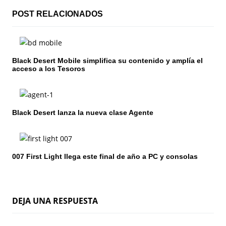
i
POST RELACIONADOS
ó
n
Black Desert Mobile simplifica su contenido y amplía el
d
acceso a los Tesoros
e
e
Black Desert lanza la nueva clase Agente
n
t
007 First Light llega este final de año a PC y consolas
r
a
d
DEJA UNA RESPUESTA
a