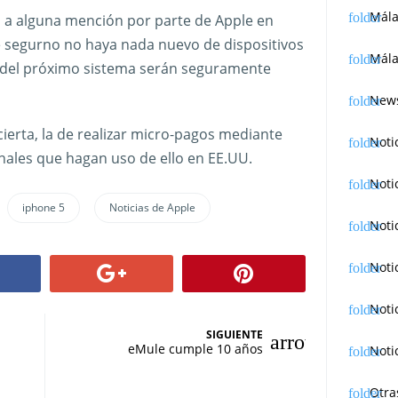
Mál
a alguna mención por parte de Apple en
segurno no haya nada nuevo de dispositivos
Mála
es del próximo sistema serán seguramente
News
erta, la de realizar micro-pagos mediante
Noti
nales que hagan uso de ello en EE.UU.
Noti
iphone 5
Noticias de Apple
Noti
Noti
Noti
SIGUIENTE
eMule cumple 10 años
Noti
Otra