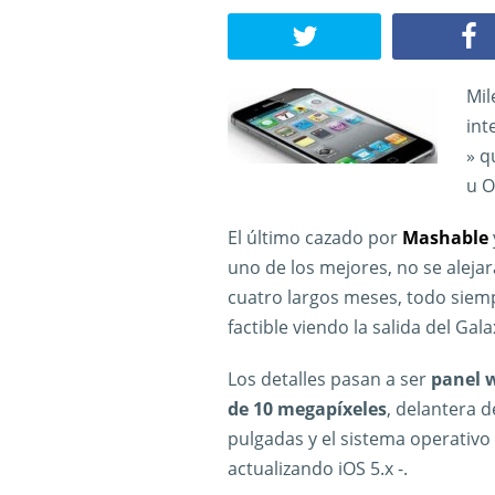
Mil
int
» q
u O
El último cazado por
Mashable
uno de los mejores, no se alej
cuatro largos meses, todo siem
factible viendo la salida del Galaxy
Los detalles pasan a ser
panel 
de 10 megapíxeles
, delantera 
pulgadas y el sistema operativo 
actualizando iOS 5.x -.