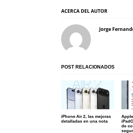
e
ACERCA DEL AUTOR
g
Jorge Fernand
a
c
i
ó
POST RELACIONADOS
n
d
e
e
iPhone Air 2, las mejoras
Apple
detalladas en una nota
iPadO
n
de co
segur