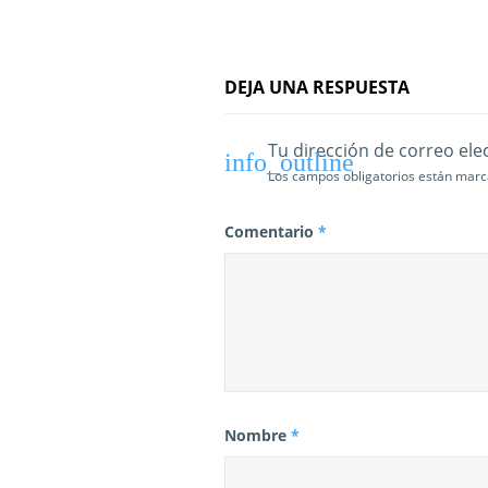
t
r
a
DEJA UNA RESPUESTA
d
Tu dirección de correo ele
a
Los campos obligatorios están mar
s
Comentario
*
Nombre
*