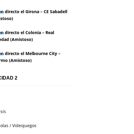
en directo el Girona – CE Sabadell
stoso)
en directo el Colonia – Real
edad (Amistoso)
en directo el Melbourne City –
rmo (Amistoso)
CIDAD 2
isis
olas / Videojuegos