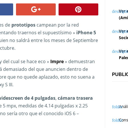
Ver 
(Ami
es de
prototipos
campean por la red
Ver 
entando traernos el supuestísimo »
iPhone 5
Soci
uien no saldrá entre los meses de Septiembre
ctubre.
Ver 
Pale
y del cual se hace eco »
Impre
» demuestran
ará demasiado del que anuncien dentro de
PUBLI
pre que no quede aplazado, esto no suena a
 S III.
widescreen de 4 pulgadas
,
cámara trasera
de 5 mpx, medidas de 4.14 pulgadas x 2.25
Anál
no sería otro que el conocido iOS 6 –
Cons