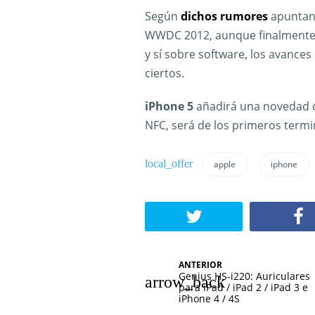
Según
dichos rumores
apuntan 
WWDC 2012, aunque finalmente 
y sí sobre software, los avanc
ciertos.
iPhone 5
añadirá una novedad ci
NFC, será de los primeros termi
apple
iphone
N
ANTERIOR
Genius HS-i220: Auriculares
a
para iPad / iPad 2 / iPad 3 e
iPhone 4 / 4S
v