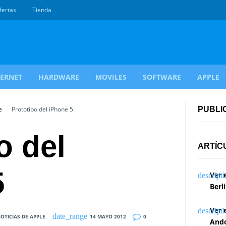
fertas
Tienda
TERNET
HARDWARE
MOVILES
SOFTWARE
APPLE
e
Prototipo del iPhone 5
PUBLI
o del
ARTÍC
5
Ver 
Berl
Ver 
OTICIAS DE APPLE
14 MAYO 2012
0
Ando