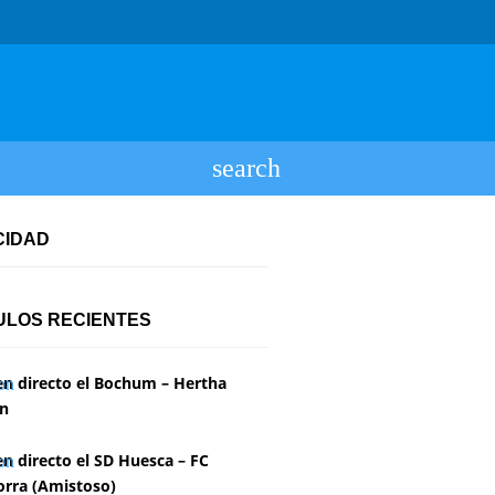
CIDAD
ULOS RECIENTES
en directo el Bochum – Hertha
in
en directo el SD Huesca – FC
rra (Amistoso)