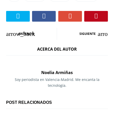
N
ANTERIOR
SIGUIENTE
a
ACERCA DEL AUTOR
v
e
g
Noelia Armiñas
a
Soy periodista en Valencia-Madrid. Me encanta la
tecnología.
c
i
POST RELACIONADOS
ó