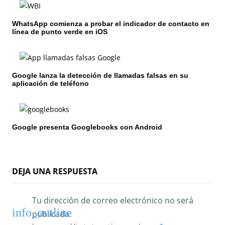
n
WhatsApp comienza a probar el indicador de contacto en
d
línea de punto verde en iOS
e
e
Google lanza la detección de llamadas falsas en su
n
aplicación de teléfono
t
r
Google presenta Googlebooks con Android
a
d
DEJA UNA RESPUESTA
a
s
Tu dirección de correo electrónico no será
publicada.